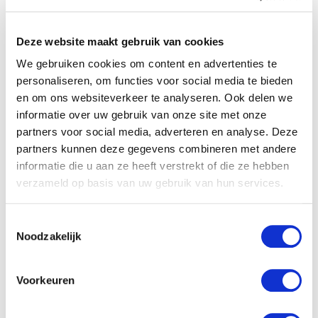
CCV-
schema
Woningsprinklerinstallaties
Deze website maakt gebruik van cookies
CIBV-
We gebruiken cookies om content en advertenties te
Certificatieschema
personaliseren, om functies voor social media te bieden
CIBV-
1233
en om ons websiteverkeer te analyseren. Ook delen we
Blusgasinstallaties
informatie over uw gebruik van onze site met onze
BRL
partners voor social media, adverteren en analyse. Deze
100
certificaat
partners kunnen deze gegevens combineren met andere
F-
informatie die u aan ze heeft verstrekt of die ze hebben
gassen
brandbeveiliging
verzameld op basis van uw gebruik van hun services.
Andere certificatieschema's
Toestemmingsselectie
ISO
Noodzakelijk
9001
VCA
BRL
Voorkeuren
6000
SCIOS