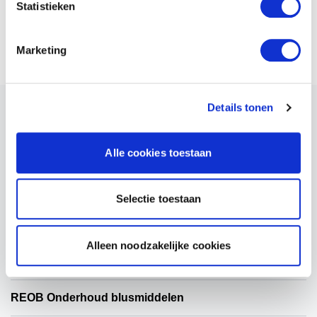
Statistieken
Deze schema's zijn in samenwerking met Bureau Veritas Certificatio
Marketing
NAVIGATIE
Details tonen
Offerte aanvragen voor certificering
Alle cookies toestaan
Blusgasinstallaties
BORG Inbraakbeveiliging
Selectie toestaan
Brandmeld- en ontruimingsalarminstallaties
Alleen noodzakelijke cookies
Noodverlichtingsinstallaties
REOB Onderhoud blusmiddelen