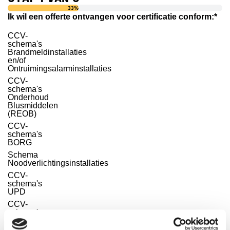
33%
Ik wil een offerte ontvangen voor certificatie conform:
*
CCV-
schema's
Brandmeldinstallaties
en/of
Ontruimingsalarminstallaties
CCV-
schema's
Onderhoud
Blusmiddelen
(REOB)
CCV-
schema's
BORG
Schema
Noodverlichtingsinstallaties
CCV-
schema's
UPD
CCV-
schema's
VBB-
installaties