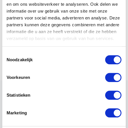
Installatiedeskundige
en om ons websiteverkeer te analyseren. Ook delen we
TRAINING
CCTV/VSS
informatie over uw gebruik van onze site met onze
Bongerd 17
Projecteringsdeskund
partners voor social media, adverteren en analyse. Deze
3344 DA Hendrik Ido Ambacht
Mistgeneratoren
partners kunnen deze gegevens combineren met andere
Contact: I . Steeman
Toegangscontrole
informatie die u aan ze heeft verstrekt of die ze hebben
Tel: 06-53721271
verzameld op basis van uw gebruik van hun services.
E-mail: info@vandusseldorp-
training.nl
Web:
www.vandusseldorp-
Toestemmingsselectie
Noodzakelijk
training.nl
Voorkeuren
NAVIGATIE
Reglement register
Statistieken
Registratie aanvragen
Marketing
Opleiders en opfristrainingen