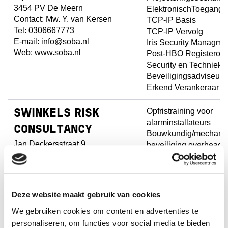
3454 PV De Meern
ElektronischToegangs
Contact: Mw. Y. van Kersen
TCP-IP Basis
Tel: 0306667773
TCP-IP Vervolg
E-mail: info@soba.nl
Iris Security Managme
Web:
www.soba.nl
Post-HBO Registeropl
Security en Techniek
Beveiligingsadviseu
Erkend Verankeraar K
Opfristraining voor
SWINKELS RISK
alarminstallateurs
CONSULTANCY
Bouwkundig/mechani
Jan Deckersstraat 9
beveiliging overhead
5759 PT Helenaveen
Opfris Projectering Te
Tel: 06-54375645
(O.P.T.)
Email:
info@swinkelsbeveiliging.nl
Deze website maakt gebruik van cookies
Web:
www.swinkelsbeveiliging.nl
We gebruiken cookies om content en advertenties te
personaliseren, om functies voor social media te bieden
CCTV/VSS
VAN DUSSELDORP