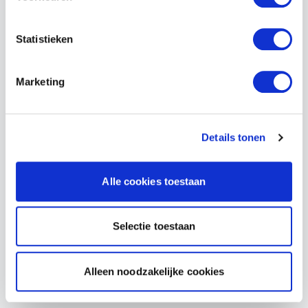
Prijzen
Statistieken
Aanbod en reglement
MBV
Marketing
TBV
Details tonen
TBMB®
Alle cookies toestaan
HRA/TBV-S®
MMB®
Selectie toestaan
CCTV/VSS ID
Alleen noodzakelijke cookies
CCTV/VSS PD