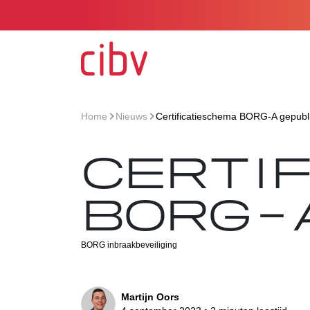
Ga naar de homepage
Home
Nieuws
Certificatieschema BORG-A gepubl
>
>
CERTI
BORG-
BORG inbraakbeveiliging
Martijn Oors