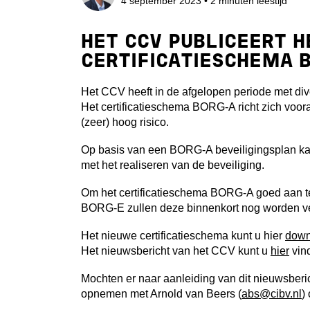
4 september 2023
• 2 minuten leestijd
HET CCV PUBLICEERT H
CERTIFICATIESCHEMA 
Het CCV heeft in de afgelopen periode met div
Het certificatieschema BORG-A richt zich voor
(zeer) hoog risico.
Op basis van een BORG-A beveiligingsplan ka
met het realiseren van de beveiliging.
Om het certificatieschema BORG-A goed aan te
BORG-E zullen deze binnenkort nog worden v
Het nieuwe certificatieschema kunt u hier
down
Het nieuwsbericht van het CCV kunt u
hier
vin
Mochten er naar aanleiding van dit nieuwsberi
opnemen met Arnold van Beers (
abs@cibv.nl
)