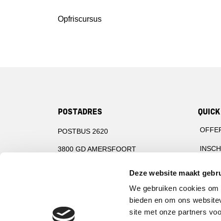
Opfriscursus
POSTADRES
QUICK
OFFE
POSTBUS 2620
INSCH
3800 GD AMERSFOORT
INSPE
Deze website maakt gebru
BEZOEKADRES
CIBV 
We gebruiken cookies om c
PLOTTERWEG 38
bieden en om ons websitev
AFKO
site met onze partners vo
3821 BB AMERSFOORT