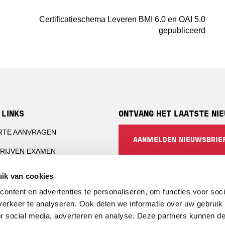
Certificatieschema Leveren BMI 6.0 en OAI 5.0
gepubliceerd
 LINKS
ONTVANG HET LAATSTE NI
RTE AANVRAGEN
AANMELDEN NIEUWSBRIE
RIJVEN EXAMEN
CTIE-INSTELLINGEN
SOCIALS
ik van cookies
CERTIFICATEN PORTAL
ontent en advertenties te personaliseren, om functies voor soci
LinkedIn
erkeer te analyseren. Ook delen we informatie over uw gebruik
RTINGEN
or social media, adverteren en analyse. Deze partners kunnen 