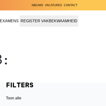
NIEUWS
VACATURES
CONTACT
EXAMENS
REGISTER VAKBEKWAAMHEID
EN CERTIFICERINGEN
:
FILTERS
Toon alle