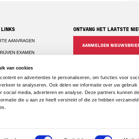
 LINKS
ONTVANG HET LAATSTE NI
RTE AANVRAGEN
AANMELDEN NIEUWSBRIE
RIJVEN EXAMEN
CTIE-INSTELLINGEN
SOCIALS
ik van cookies
CERTIFICATEN PORTAL
ontent en advertenties te personaliseren, om functies voor soci
LinkedIn
erkeer te analyseren. Ook delen we informatie over uw gebruik
RTINGEN
or social media, adverteren en analyse. Deze partners kunnen 
ormatie die u aan ze heeft verstrekt of die ze hebben verzameld
es.