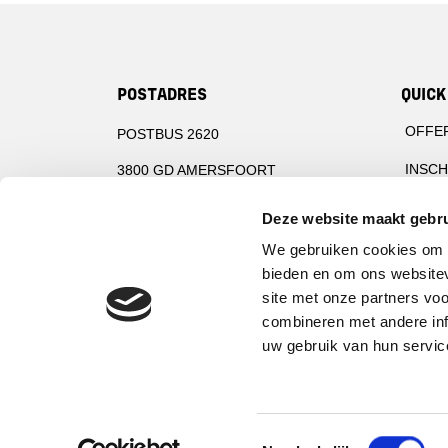
POSTADRES
QUICK
OFFE
POSTBUS 2620
INSCH
3800 GD AMERSFOORT
INSPE
Deze website maakt gebru
BEZOEKADRES
CIBV 
We gebruiken cookies om c
PLOTTERWEG 38
bieden en om ons websitev
AFKO
site met onze partners vo
3821 BB AMERSFOORT
LINKS
combineren met andere inf
T: +31(0)884505770
uw gebruik van hun servic
Toestemmingsselectie