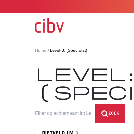
Ga naar de homepage
Home
Level-3: (Specialist)
>
LEVEL
(SPEC
ZOEK
RIETVELD (M.)