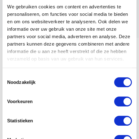
Start datum
We gebruiken cookies om content en advertenties te
29 oktober, 2021
personaliseren, om functies voor social media te bieden
Status
en om ons websiteverkeer te analyseren. Ook delen we
Gecertificeerd
informatie over uw gebruik van onze site met onze
partners voor social media, adverteren en analyse. Deze
partners kunnen deze gegevens combineren met andere
informatie die u aan ze heeft verstrekt of die ze hebben
verzameld op basis van uw gebruik van hun services.
Adres
Ebweg 10
2991 LT
Toestemmingsselectie
Barendrecht
Noodzakelijk
Postadres
Ebweg 10
Voorkeuren
2991 LT
Barendrecht
Telefoon
Statistieken
0180621000
E-mail adres
info@wesotronic.nl