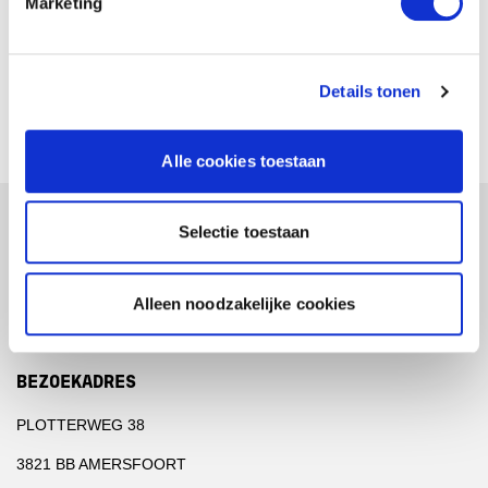
Marketing
Website
www.wesotronic.nl
Klantnummer
CIBV-0346
Details tonen
Alle cookies toestaan
Selectie toestaan
POSTADRES
POSTBUS 2620
Alleen noodzakelijke cookies
3800 GD AMERSFOORT
BEZOEKADRES
PLOTTERWEG 38
3821 BB AMERSFOORT