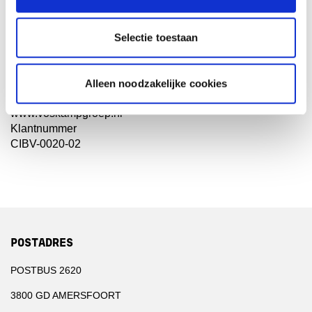
3825 BT
Amersfoort
Telefoon
Selectie toestaan
088-4403340
E-mail adres
beveiliging.amersfoort@voskampgroep.nl
Alleen noodzakelijke cookies
Website
www.voskampgroep.nl
Klantnummer
CIBV-0020-02
POSTADRES
POSTBUS 2620
3800 GD AMERSFOORT