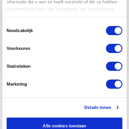
informatie die u aan ze heeft verstrekt of die ze hebben
verzameld op basis van uw gebruik van hun services.
BORG BOUWKUNDIG
BEVEILIGINGSBEDRIJF
Toestemmingsselectie
Start datum
Noodzakelijk
15 juli, 2024
Eind datum
31 december, 2025
Voorkeuren
Status
Opgezegd
Statistieken
Marketing
Adres
Valutaboulevard 34
3825 BT
Details tonen
Amersfoort
Postadres
Valutaboulevard 34
Alle cookies toestaan