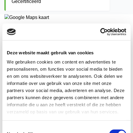
Gecertificeerd
Adres
Paardenkamp 28
1541XP
Deze website maakt gebruik van cookies
Koog aan de Zaan
Postadres
We gebruiken cookies om content en advertenties te
Paardenkamp 28
personaliseren, om functies voor social media te bieden
1541XP
en om ons websiteverkeer te analyseren. Ook delen we
Koog aan de Zaan
informatie over uw gebruik van onze site met onze
Telefoon
partners voor social media, adverteren en analyse. Deze
0642470715
partners kunnen deze gegevens combineren met andere
E-mail adres
informatie die u aan ze heeft verstrekt of die ze hebben
info@tech-medic-respons.nl
verzameld op basis van uw gebruik van hun services.
Website
www.tech-medic-respons.nl
Klantnummer
Toestemmingsselectie