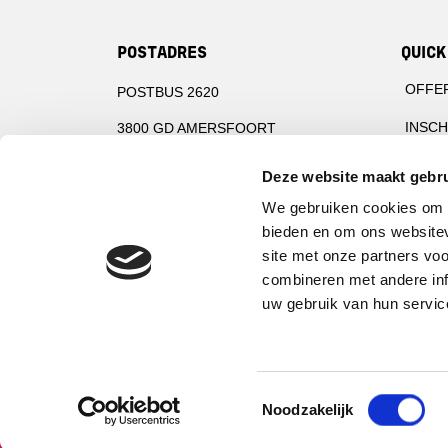
POSTADRES
QUICK
OFFE
POSTBUS 2620
INSCH
3800 GD AMERSFOORT
INSPE
Deze website maakt gebru
BEZOEKADRES
CIBV 
We gebruiken cookies om c
PLOTTERWEG 38
bieden en om ons websitev
AFKO
site met onze partners vo
3821 BB AMERSFOORT
LINKS
combineren met andere inf
T: +31(0)884505770
uw gebruik van hun servic
Toestemmingsselectie
Noodzakelijk
©2026 Certificatie Instelling voor Beveiliging e