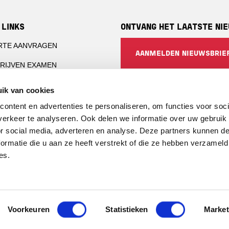
 LINKS
ONTVANG HET LAATSTE NI
RTE AANVRAGEN
AANMELDEN NIEUWSBRIE
RIJVEN EXAMEN
CTIE-INSTELLINGEN
SOCIALS
ik van cookies
CERTIFICATEN PORTAL
ontent en advertenties te personaliseren, om functies voor soci
LinkedIn
erkeer te analyseren. Ook delen we informatie over uw gebruik
RTINGEN
or social media, adverteren en analyse. Deze partners kunnen 
ormatie die u aan ze heeft verstrekt of die ze hebben verzameld
es.
Voorkeuren
Statistieken
Market
n Veiligheid B.V.
PRI