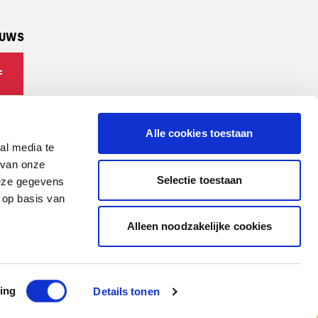
EUWS
F
Alle cookies toestaan
al media te
 van onze
Selectie toestaan
deze gegevens
 op basis van
Alleen noodzakelijke cookies
ing
Details tonen
VACYBELEID
ALGEMENE VOORWAARDEN