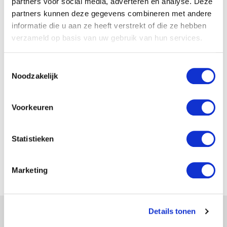
partners voor social media, adverteren en analyse. Deze
7102 DE
partners kunnen deze gegevens combineren met andere
Winterswijk
informatie die u aan ze heeft verstrekt of die ze hebben
Postadres
Parallelweg 4
verzameld op basis van uw gebruik van hun services.
7102 DE
Winterswijk
Toestemmingsselectie
Telefoon
Noodzakelijk
0543547474
E-mail adres
fmproduct@pentair.com
Voorkeuren
Website
www.fairbanksnijhuis.pentair.com
Klantnummer
Statistieken
CIBV-0328
Marketing
Details tonen
POSTADRES