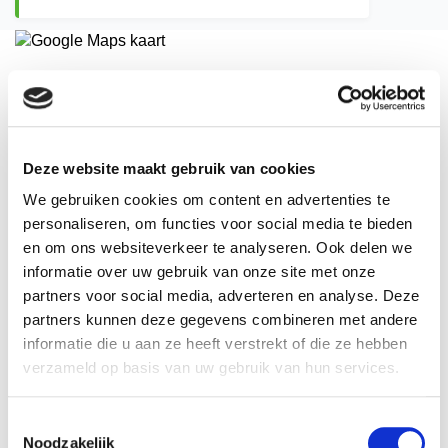
Adres
Pakketboot 7
2991 CH
Deze website maakt gebruik van cookies
Houten
Postadres
We gebruiken cookies om content en advertenties te
Pakketboot 7
personaliseren, om functies voor social media te bieden
2991 CH
en om ons websiteverkeer te analyseren. Ook delen we
Houten
informatie over uw gebruik van onze site met onze
Telefoon
partners voor social media, adverteren en analyse. Deze
030-7210910
partners kunnen deze gegevens combineren met andere
E-mail adres
informatie die u aan ze heeft verstrekt of die ze hebben
info@berkulo.nl
Website
verzameld op basis van uw gebruik van hun services.
www.berkulo.nl/safety
Klantnummer
Toestemmingsselectie
CIBV-0112
Noodzakelijk