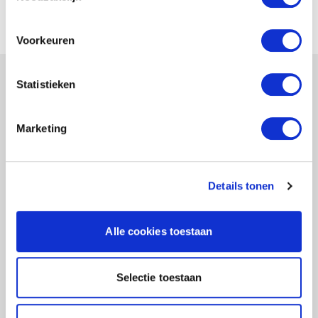
Voorkeuren
Statistieken
POSTADRES
POSTBUS 2620
Marketing
3800 GD AMERSFOORT
BEZOEKADRES
Details tonen
PLOTTERWEG 38
Alle cookies toestaan
3821 BB AMERSFOORT
T: +31(0)884505770
Selectie toestaan
QUICK LINKS