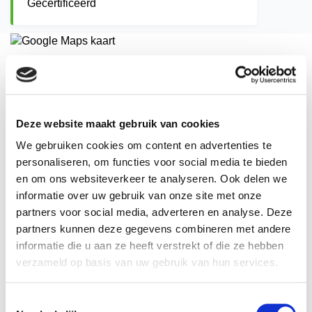
Gecertificeerd
Adres
Nieuwe Daarlerveenseweg 7
7671 SK
Deze website maakt gebruik van cookies
Vriezenveen
Postadres
We gebruiken cookies om content en advertenties te
Nieuwe Daarlerveenseweg 7
personaliseren, om functies voor social media te bieden
7671 SK
en om ons websiteverkeer te analyseren. Ook delen we
Vriezenveen
informatie over uw gebruik van onze site met onze
Telefoon
partners voor social media, adverteren en analyse. Deze
075-6150437
partners kunnen deze gegevens combineren met andere
E-mail adres
informatie die u aan ze heeft verstrekt of die ze hebben
info@fshservice.nl
verzameld op basis van uw gebruik van hun services.
Website
www.firestopholland.nl
Klantnummer
Toestemmingsselectie