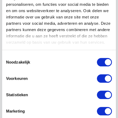
Gecertificeerd
personaliseren, om functies voor social media te bieden
en om ons websiteverkeer te analyseren. Ook delen we
informatie over uw gebruik van onze site met onze
partners voor social media, adverteren en analyse. Deze
LEIDINGGEVEND SPRINKLERMONTEUR
partners kunnen deze gegevens combineren met andere
Start datum
informatie die u aan ze heeft verstrekt of die ze hebben
31 maart, 2021
verzameld op basis van uw gebruik van hun services.
Status
Gecertificeerd
Toestemmingsselectie
Noodzakelijk
AANKOMEND SPRINKLERTECHNICUS
Voorkeuren
Start datum
17 juni, 2022
Status
Statistieken
Gecertificeerd
Marketing