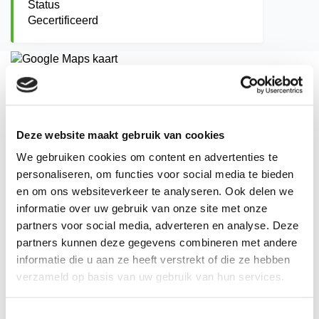
Status
Gecertificeerd
Adres
Wilhelminalaan 14a
5541 CW
Deze website maakt gebruik van cookies
Reusel
We gebruiken cookies om content en advertenties te
Postadres
personaliseren, om functies voor social media te bieden
Wilhelminalaan 14a
en om ons websiteverkeer te analyseren. Ook delen we
5541 CW
informatie over uw gebruik van onze site met onze
Reusel
partners voor social media, adverteren en analyse. Deze
Telefoon
partners kunnen deze gegevens combineren met andere
0622073973
E-mail adres
informatie die u aan ze heeft verstrekt of die ze hebben
info@brandpreventie-brabant.nl
verzameld op basis van uw gebruik van hun services.
Website
www.brandpreventie-brabant.nl
Toestemmingsselectie