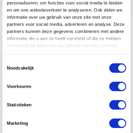
Gecertificeerd
personaliseren, om functies voor social media te bieden
en om ons websiteverkeer te analyseren. Ook delen we
informatie over uw gebruik van onze site met onze
partners voor social media, adverteren en analyse. Deze
partners kunnen deze gegevens combineren met andere
Adres
informatie die u aan ze heeft verstrekt of die ze hebben
Wisselweg 159
verzameld op basis van uw gebruik van hun services.
1314 CC
Almere
Toestemmingsselectie
Postadres
Noodzakelijk
Wisselweg 159
1314 CC
Almere
Voorkeuren
Telefoon
0365290543
E-mail adres
Statistieken
info@bjhinstallatietechniek.nl
Website
www.bjhinstallatietechniek.nl
Marketing
Klantnummer