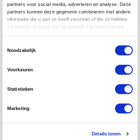
partners voor social media, adverteren en analyse. Deze
partners kunnen deze gegevens combineren met andere
informatie die u aan ze heeft verstrekt of die ze hebben
BRANDMELD- EN
verzameld op basis van uw gebruik van hun services.
ONTRUIMINGSALARMINSTALLATIES:
INSTALLEREN
Toestemmingsselectie
Noodzakelijk
Start datum
18 december, 2023
Status
Voorkeuren
Gecertificeerd
Statistieken
TOELEVERANCIER VAN VBB
DEELINSTALLATIES
Marketing
Start datum
10 december, 2024
Status
Details tonen
Gecertificeerd