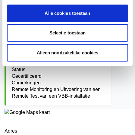
Opmerkingen
Het leveren van een Remote Monitoring en
Alle cookies toestaan
Test Systeem voor VBB-installaties
Selectie toestaan
TOELEVERANCIER VAN ONDERHOUD AAN
VBB DEELINSTALLATIES
Alleen noodzakelijke cookies
Start datum
10 december, 2024
Status
Gecertificeerd
Opmerkingen
Remote Monitoring en Uitvoering van een
Remote Test van een VBB-installatie
Adres